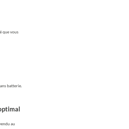
té que vous
ans batterie.
optimal
 vendu au