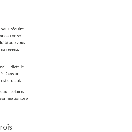
e pour réduire
nneau ne soit
icité
que vous
au réseau,
i. Il dicte le
ité. Dans un
est crucial.
ction solaire,
nsommation.pro
trois