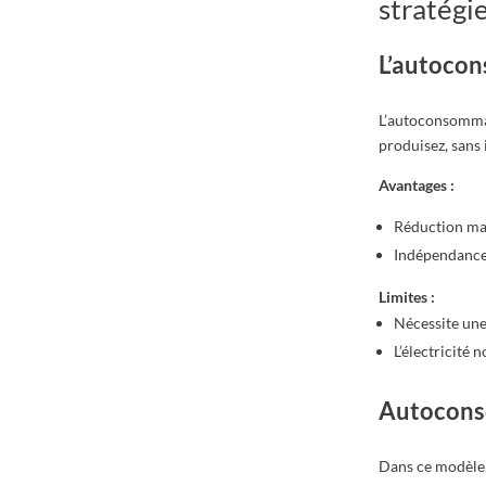
stratégi
L’autocon
L’autoconsommat
produisez, sans 
Avantages :
Réduction max
Indépendance v
Limites :
Nécessite une
L’électricité
Autoconso
Dans ce modèle,