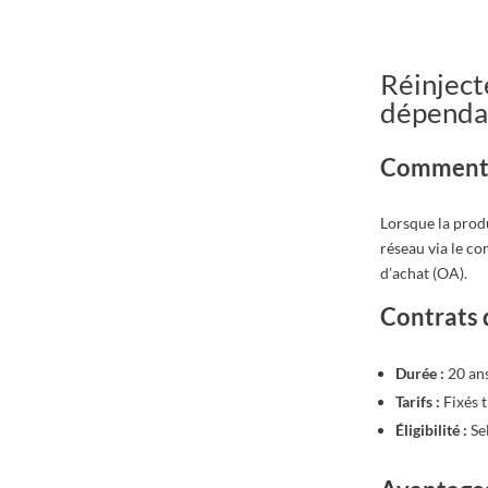
Réinject
dépenda
Comment f
Lorsque la prod
réseau via le co
d’achat (OA).
Contrats d
Durée :
20 ans
Tarifs :
Fixés t
Éligibilité :
Sel