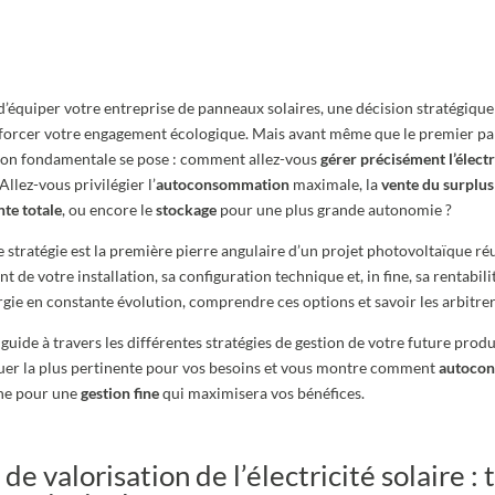
d’équiper votre entreprise de panneaux solaires, une décision stratégiqu
nforcer votre engagement écologique. Mais avant même que le premier pa
ion fondamentale se pose : comment allez-vous
gérer précisément l’électr
Allez-vous privilégier l’
autoconsommation
maximale, la
vente du surplus
nte totale
, ou encore le
stockage
pour une plus grande autonomie ?
e stratégie est la première pierre angulaire d’un projet photovoltaïque réuss
de votre installation, sa configuration technique et, in fine, sa rentabil
gie en constante évolution, comprendre ces options et savoir les arbitrer 
 guide à travers les différentes stratégies de gestion de votre future produ
luer la plus pertinente pour vos besoins et vous montre comment
autoco
ne pour une
gestion fine
qui maximisera vos bénéfices.
e valorisation de l’électricité solaire : 